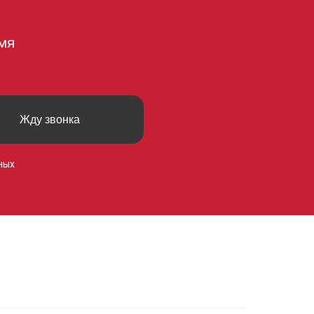
мя
Жду звонка
ных