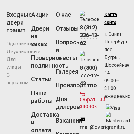
Входные
Акции
О нас
Карта
двери
сайта
8 (812)
Двери
Отзывы
гранит
г. Санкт-
336-43-
на
Вопросы
Петербург,
62
заказ
Однолистовые
и
пос.
Двухлистовые
Проверить
ответы
Бугры,
Для
подлинность
Шоссейная
улицы
8 (800)
Галерея
1А
С
777-12-
Статьи
09:00–
зеркалом
43
Производство
21:00
Наши
ежедневно
Для
Обратный
работы
звонок
дилеров
Доставка
Вакансии
и
mail@dverigranit.ru
оплата