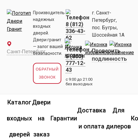
г. Санкт-
Производитель
надежных
Петербург,
8 (812)
входных
пос. Бугры,
336-43-
дверей.
Шоссейная 1А
62
Двери гранит
— залог вашей
Проверить
безопасности.
8 (800)
подлинность
777-12-
43
ОБРАТНЫЙ
ЗВОНОК
с 9:00 до 21:00
без выходных
Каталог
Двери
Доставка
Для
входных
на
Гарантии
К
и оплата
дилеров
дверей
заказ