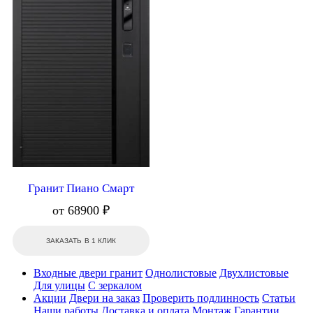
Гранит Пиано Смарт
от 68900 ₽
ЗАКАЗАТЬ В 1 КЛИК
Входные двери гранит
Однолистовые
Двухлистовые
Для улицы
С зеркалом
Акции
Двери на заказ
Проверить подлинность
Статьи
Наши работы
Доставка и оплата
Монтаж
Гарантии