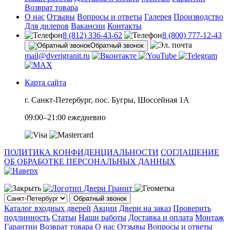
Возврат товара
О нас
Отзывы
Вопросы и ответы
Галерея
Производство
Для дилеров
Вакансии
Контакты
8 (812) 336-43-62
8 (800) 777-12-43
Обратный звонок
mail@dverigranit.ru
Карта сайта
г. Санкт-Петербург, пос. Бугры, Шоссейная 1А
09:00–21:00 ежедневно
ПОЛИТИКА КОНФИДЕНЦИАЛЬНОСТИ
СОГЛАШЕНИЕ
ОБ ОБРАБОТКЕ ПЕРСОНАЛЬНЫХ ДАННЫХ
Обратный звонок
Каталог входных дверей
Акции
Двери на заказ
Проверить
подлинность
Статьи
Наши работы
Доставка и оплата
Монтаж
Гарантии
Возврат товара
О нас
Отзывы
Вопросы и ответы