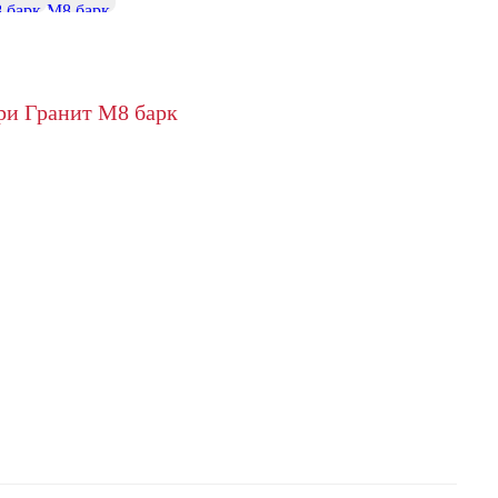
+13
ри Гранит М8 барк