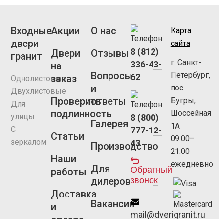
Входные
Акции
О нас
Карта
двери
сайта
8 (812)
Двери
Отзывы
гранит
г. Санкт-
336-43-
на
Вопросы
Петербург,
62
заказ
Однолистовые
и
пос.
Двухлистовые
Проверить
ответы
Бугры,
Для
подлинность
Шоссейная
улицы
8 (800)
Галерея
1А
С
777-12-
Статьи
09:00–
зеркалом
43
Производство
21:00
Наши
ежедневно
Для
Обратный
работы
звонок
дилеров
Доставка
Вакансии
и
mail@dverigranit.ru