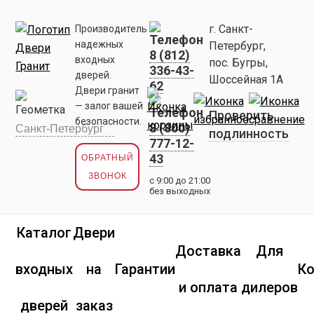
г. Санкт-
Производитель
надежных
Петербург,
8 (812)
входных
пос. Бугры,
336-43-
дверей.
Шоссейная 1А
62
Двери гранит
— залог вашей
Проверить
безопасности.
8 (800)
подлинность
777-12-
43
ОБРАТНЫЙ
ЗВОНОК
с 9:00 до 21:00
без выходных
Каталог
Двери
Доставка
Для
входных
на
Гарантии
К
и оплата
дилеров
дверей
заказ