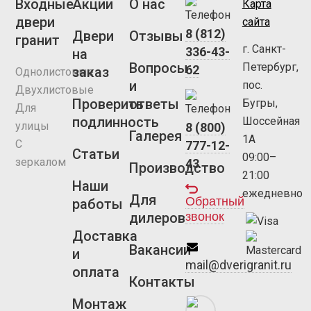
Входные
Акции
О нас
Карта
двери
сайта
8 (812)
Двери
Отзывы
гранит
г. Санкт-
336-43-
на
Вопросы
Петербург,
62
заказ
Однолистовые
и
пос.
Двухлистовые
Проверить
ответы
Бугры,
Для
подлинность
Шоссейная
улицы
8 (800)
Галерея
1А
С
777-12-
Статьи
09:00–
зеркалом
43
Производство
21:00
Наши
ежедневно
Для
Обратный
работы
звонок
дилеров
Доставка
Вакансии
и
mail@dverigranit.ru
оплата
Контакты
Монтаж