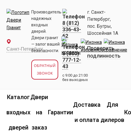
г. Санкт-
Производитель
надежных
Петербург,
8 (812)
входных
пос. Бугры,
336-43-
дверей.
Шоссейная 1А
62
Двери гранит
— залог вашей
Проверить
безопасности.
8 (800)
подлинность
777-12-
43
ОБРАТНЫЙ
ЗВОНОК
с 9:00 до 21:00
без выходных
Каталог
Двери
Доставка
Для
входных
на
Гарантии
К
и оплата
дилеров
дверей
заказ