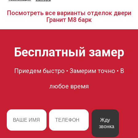
Посмотреть все варианты отделок двери
Гранит М8 барк
Бесплатный замер
Приедем быстро • Замерим точно • В
любое время
Жду
звонка