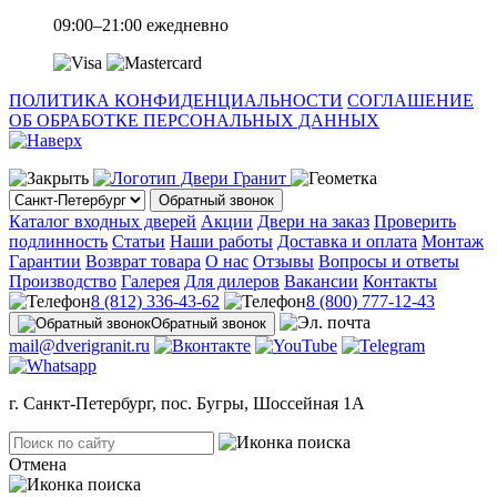
09:00–21:00 ежедневно
ПОЛИТИКА КОНФИДЕНЦИАЛЬНОСТИ
СОГЛАШЕНИЕ
ОБ ОБРАБОТКЕ ПЕРСОНАЛЬНЫХ ДАННЫХ
Обратный звонок
Каталог входных дверей
Акции
Двери на заказ
Проверить
подлинность
Статьи
Наши работы
Доставка и оплата
Монтаж
Гарантии
Возврат товара
О нас
Отзывы
Вопросы и ответы
Производство
Галерея
Для дилеров
Вакансии
Контакты
8 (812) 336-43-62
8 (800) 777-12-43
Обратный звонок
mail@dverigranit.ru
г. Санкт-Петербург, пос. Бугры, Шоссейная 1А
Отмена