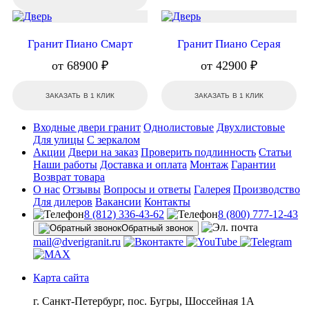
Гранит Пиано Смарт
Гранит Пиано Серая
от 68900 ₽
от 42900 ₽
ЗАКАЗАТЬ В 1 КЛИК
ЗАКАЗАТЬ В 1 КЛИК
Входные двери гранит
Однолистовые
Двухлистовые
Для улицы
С зеркалом
Акции
Двери на заказ
Проверить подлинность
Статьи
Наши работы
Доставка и оплата
Монтаж
Гарантии
Возврат товара
О нас
Отзывы
Вопросы и ответы
Галерея
Производство
Для дилеров
Вакансии
Контакты
8 (812) 336-43-62
8 (800) 777-12-43
Обратный звонок
mail@dverigranit.ru
Карта сайта
г. Санкт-Петербург, пос. Бугры, Шоссейная 1А