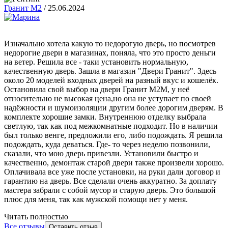
Гранит М2
/
25.06.2024
Изначально хотела какую то недорогую дверь, но посмотрев
недорогие двери в магазинах, поняла, что это просто деньги
на ветер. Решила все - таки установить нормальную,
качественную дверь. Зашла в магазин "Двери Гранит". Здесь
около 20 моделей входных дверей на разный вкус и кошелёк.
Остановила свой выбор на двери Гранит М2М, у неё
относительно не высокая цена,но она не уступает по своей
надёжности и шумоизоляции другим более дорогим дверям. В
комплекте хорошие замки. Внутреннюю отделку выбрала
светлую, так как под межкомнатные подходит. Но в наличии
был только венге, предложили его, либо подождать. Я решила
подождать, куда деваться. Где- то через неделю позвонили,
сказали, что мою дверь привезли. Установили быстро и
качественно, демонтаж старой двери также произвели хорошо.
Оплачивала все уже после установки, на руки дали договор и
гарантию на дверь. Все сделали очень аккуратно. За доплату
мастера забрали с собой мусор и старую дверь. Это большой
плюс для меня, так как мужской помощи нет у меня.
Читать полностью
Все отзывы
Оставить отзыв