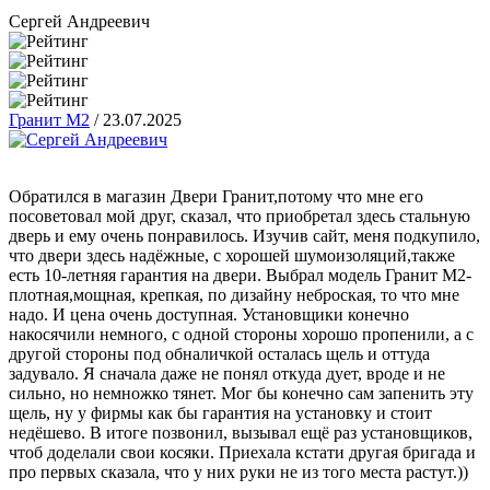
Сергей Андреевич
Гранит М2
/
23.07.2025
Обратился в магазин Двери Гранит,потому что мне его
посоветовал мой друг, сказал, что приобретал здесь стальную
дверь и ему очень понравилось. Изучив сайт, меня подкупило,
что двери здесь надёжные, с хорошей шумоизоляций,также
есть 10-летняя гарантия на двери. Выбрал модель Гранит М2-
плотная,мощная, крепкая, по дизайну неброская, то что мне
надо. И цена очень доступная. Установщики конечно
накосячили немного, с одной стороны хорошо пропенили, а с
другой стороны под обналичкой осталась щель и оттуда
задувало. Я сначала даже не понял откуда дует, вроде и не
сильно, но немножко тянет. Мог бы конечно сам запенить эту
щель, ну у фирмы как бы гарантия на установку и стоит
недёшево. В итоге позвонил, вызывал ещё раз установщиков,
чтоб доделали свои косяки. Приехала кстати другая бригада и
про первых сказала, что у них руки не из того места растут.))