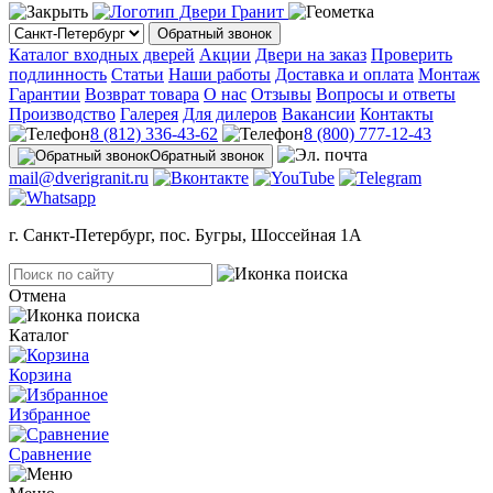
Обратный звонок
Каталог входных дверей
Акции
Двери на заказ
Проверить
подлинность
Статьи
Наши работы
Доставка и оплата
Монтаж
Гарантии
Возврат товара
О нас
Отзывы
Вопросы и ответы
Производство
Галерея
Для дилеров
Вакансии
Контакты
8 (812) 336-43-62
8 (800) 777-12-43
Обратный звонок
mail@dverigranit.ru
г. Санкт-Петербург, пос. Бугры, Шоссейная 1А
Отмена
Каталог
Корзина
Избранное
Сравнение