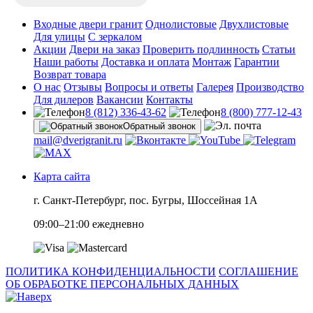
Входные двери гранит
Однолистовые
Двухлистовые
Для улицы
С зеркалом
Акции
Двери на заказ
Проверить подлинность
Статьи
Наши работы
Доставка и оплата
Монтаж
Гарантии
Возврат товара
О нас
Отзывы
Вопросы и ответы
Галерея
Производство
Для дилеров
Вакансии
Контакты
8 (812) 336-43-62
8 (800) 777-12-43
Обратный звонок
mail@dverigranit.ru
Карта сайта
г. Санкт-Петербург, пос. Бугры, Шоссейная 1А
09:00–21:00 ежедневно
ПОЛИТИКА КОНФИДЕНЦИАЛЬНОСТИ
СОГЛАШЕНИЕ
ОБ ОБРАБОТКЕ ПЕРСОНАЛЬНЫХ ДАННЫХ