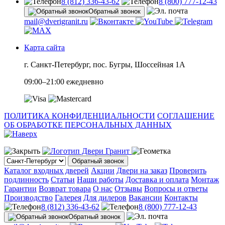
8 (812) 336-43-62
8 (800) 777-12-43
Обратный звонок
mail@dverigranit.ru
Карта сайта
г. Санкт-Петербург, пос. Бугры, Шоссейная 1А
09:00–21:00 ежедневно
ПОЛИТИКА КОНФИДЕНЦИАЛЬНОСТИ
СОГЛАШЕНИЕ
ОБ ОБРАБОТКЕ ПЕРСОНАЛЬНЫХ ДАННЫХ
Обратный звонок
Каталог входных дверей
Акции
Двери на заказ
Проверить
подлинность
Статьи
Наши работы
Доставка и оплата
Монтаж
Гарантии
Возврат товара
О нас
Отзывы
Вопросы и ответы
Производство
Галерея
Для дилеров
Вакансии
Контакты
8 (812) 336-43-62
8 (800) 777-12-43
Обратный звонок