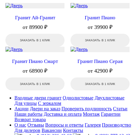
Гранит Ай-Гранит
Гранит Пиано
от 89900 ₽
от 39900 ₽
ЗАКАЗАТЬ В 1 КЛИК
ЗАКАЗАТЬ В 1 КЛИК
Гранит Пиано Смарт
Гранит Пиано Серая
от 68900 ₽
от 42900 ₽
ЗАКАЗАТЬ В 1 КЛИК
ЗАКАЗАТЬ В 1 КЛИК
Входные двери гранит
Однолистовые
Двухлистовые
Для улицы
С зеркалом
Акции
Двери на заказ
Проверить подлинность
Статьи
Наши работы
Доставка и оплата
Монтаж
Гарантии
Возврат товара
О нас
Отзывы
Вопросы и ответы
Галерея
Производство
Для дилеров
Вакансии
Контакты