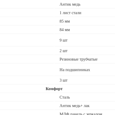
Антик медь
1 лист стали
85 мм
84 мм
9 шт
2 шт
Резиновые трубчатые
На подшипниках
3 шт
Комфорт
Сталь
Антик медь+ лак
МДФ панель с зеркалом