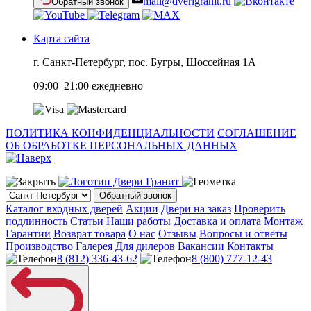
mail@dverigranit.ru
Обратный звонок
Карта сайта
г. Санкт-Петербург, пос. Бугры, Шоссейная 1А
09:00–21:00 ежедневно
ПОЛИТИКА КОНФИДЕНЦИАЛЬНОСТИ
СОГЛАШЕНИЕ
ОБ ОБРАБОТКЕ ПЕРСОНАЛЬНЫХ ДАННЫХ
Обратный звонок
Каталог входных дверей
Акции
Двери на заказ
Проверить
подлинность
Статьи
Наши работы
Доставка и оплата
Монтаж
Гарантии
Возврат товара
О нас
Отзывы
Вопросы и ответы
Производство
Галерея
Для дилеров
Вакансии
Контакты
8 (812) 336-43-62
8 (800) 777-12-43