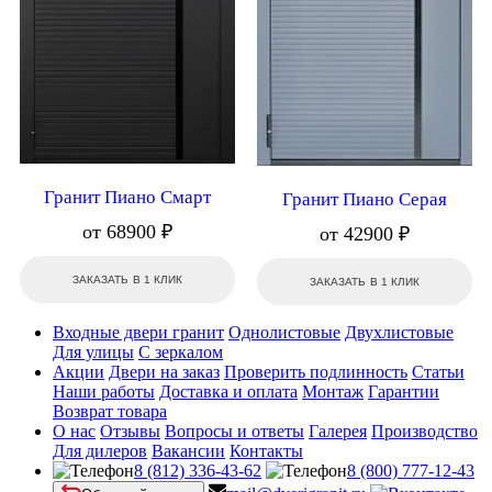
Гранит Пиано Смарт
Гранит Пиано Серая
от 68900 ₽
от 42900 ₽
ЗАКАЗАТЬ В 1 КЛИК
ЗАКАЗАТЬ В 1 КЛИК
Входные двери гранит
Однолистовые
Двухлистовые
Для улицы
С зеркалом
Акции
Двери на заказ
Проверить подлинность
Статьи
Наши работы
Доставка и оплата
Монтаж
Гарантии
Возврат товара
О нас
Отзывы
Вопросы и ответы
Галерея
Производство
Для дилеров
Вакансии
Контакты
8 (812) 336-43-62
8 (800) 777-12-43