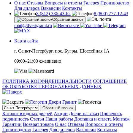
О нас
Отзывы
Вопросы и ответы
Галерея
Производство
Для дилеров
Вакансии
Контакты
8 (812) 336-43-62
8 (800) 777-12-43
Обратный звонок
mail@dverigranit.ru
Карта сайта
г. Санкт-Петербург, пос. Бугры, Шоссейная 1А
09:00–21:00 ежедневно
ПОЛИТИКА КОНФИДЕНЦИАЛЬНОСТИ
СОГЛАШЕНИЕ
ОБ ОБРАБОТКЕ ПЕРСОНАЛЬНЫХ ДАННЫХ
Обратный звонок
Каталог входных дверей
Акции
Двери на заказ
Проверить
подлинность
Статьи
Наши работы
Доставка и оплата
Монтаж
Гарантии
Возврат товара
О нас
Отзывы
Вопросы и ответы
Производство
Галерея
Для дилеров
Вакансии
Контакты