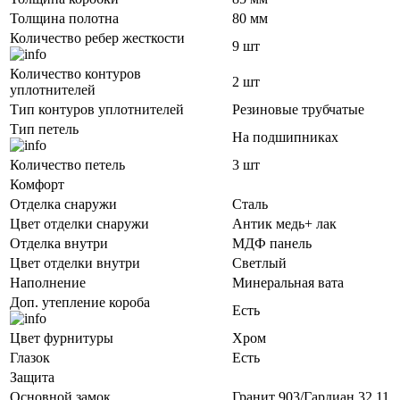
Толщина полотна
80 мм
Количество ребер жесткости
9 шт
Количество контуров
2 шт
уплотнителей
Тип контуров уплотнителей
Резиновые трубчатые
Тип петель
На подшипниках
Количество петель
3 шт
Комфорт
Отделка снаружи
Сталь
Цвет отделки снаружи
Антик медь+ лак
Отделка внутри
МДФ панель
Цвет отделки внутри
Светлый
Наполнение
Минеральная вата
Доп. утепление короба
Есть
Цвет фурнитуры
Хром
Глазок
Есть
Защита
Основной замок
Гранит 903/Гардиан 32.11