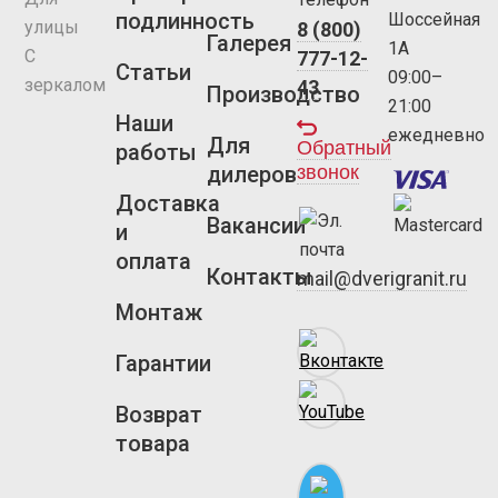
подлинность
Шоссейная
улицы
8 (800)
Галерея
1А
С
777-12-
Статьи
09:00–
зеркалом
43
Производство
21:00
Наши
ежедневно
Для
Обратный
работы
звонок
дилеров
Доставка
Вакансии
и
оплата
Контакты
mail@dverigranit.ru
Монтаж
Гарантии
Возврат
товара