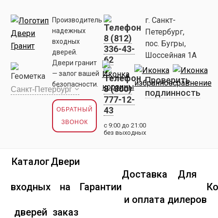
г. Санкт-
Производитель
надежных
Петербург,
8 (812)
входных
пос. Бугры,
336-43-
дверей.
Шоссейная 1А
62
Двери гранит
— залог вашей
Проверить
безопасности.
8 (800)
подлинность
777-12-
43
ОБРАТНЫЙ
ЗВОНОК
с 9:00 до 21:00
без выходных
Каталог
Двери
Доставка
Для
входных
на
Гарантии
К
и оплата
дилеров
дверей
заказ