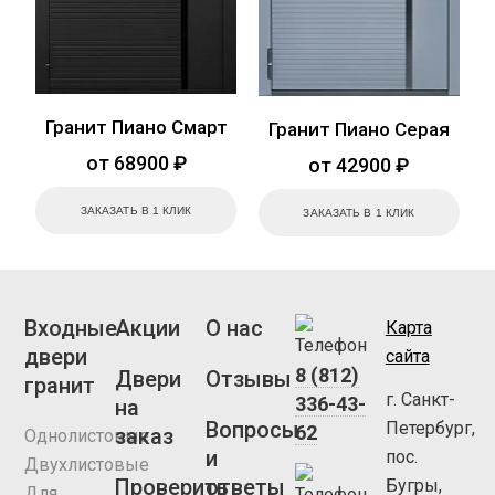
Гранит Пиано Смарт
Гранит Пиано Серая
от 68900 ₽
от 42900 ₽
ЗАКАЗАТЬ В 1 КЛИК
ЗАКАЗАТЬ В 1 КЛИК
Входные
Акции
О нас
Карта
двери
сайта
8 (812)
Двери
Отзывы
гранит
г. Санкт-
336-43-
на
Вопросы
Петербург,
62
заказ
Однолистовые
и
пос.
Двухлистовые
Проверить
ответы
Бугры,
Для