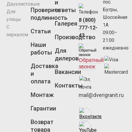
и
пос.
Двухлистовые
Проверить
ответы
Бугры,
Для
подлинность
Шоссейная
улицы
8 (800)
Галерея
1А
С
777-12-
Статьи
09:00–
зеркалом
43
Производство
21:00
Наши
ежедневно
Для
работы
дилеров
Обратный
Доставка
звонок
Вакансии
и
оплата
Контакты
Монтаж
mail@dverigranit.ru
Гарантии
Возврат
товара