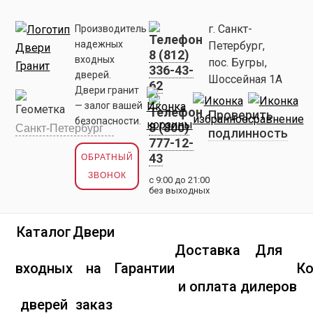
г. Санкт-
Производитель
надежных
Петербург,
8 (812)
входных
пос. Бугры,
336-43-
дверей.
Шоссейная 1А
62
Двери гранит
— залог вашей
Проверить
безопасности.
8 (800)
подлинность
777-12-
43
ОБРАТНЫЙ
ЗВОНОК
с 9:00 до 21:00
без выходных
Каталог
Двери
Доставка
Для
входных
на
Гарантии
К
и оплата
дилеров
дверей
заказ