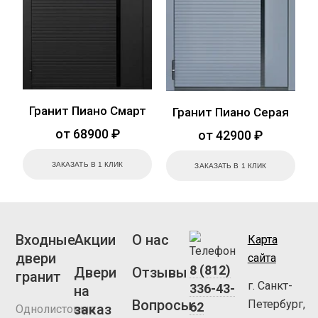
Гранит Пиано Смарт
Гранит Пиано Серая
от 68900 ₽
от 42900 ₽
ЗАКАЗАТЬ В 1 КЛИК
ЗАКАЗАТЬ В 1 КЛИК
Входные
Акции
О нас
Карта
двери
сайта
8 (812)
Двери
Отзывы
гранит
г. Санкт-
336-43-
на
Вопросы
Петербург,
62
заказ
Однолистовые