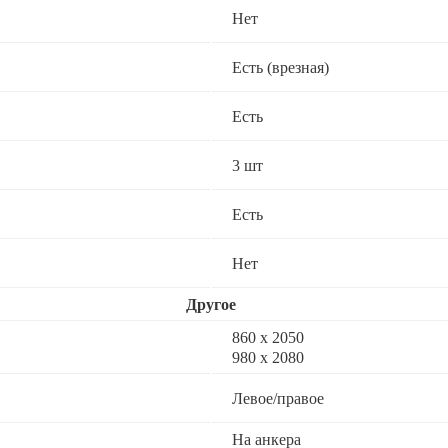
Нет
Есть (врезная)
Есть
3 шт
Есть
Нет
Другое
860 х 2050
980 x 2080
Левое/правое
На анкера