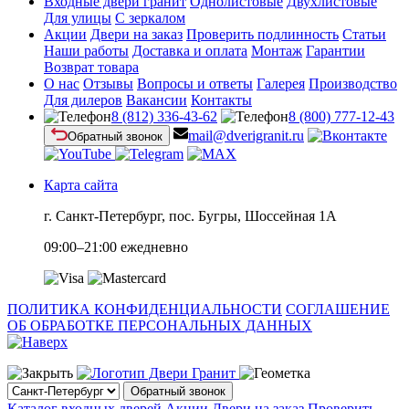
Входные двери гранит
Однолистовые
Двухлистовые
Для улицы
С зеркалом
Акции
Двери на заказ
Проверить подлинность
Статьи
Наши работы
Доставка и оплата
Монтаж
Гарантии
Возврат товара
О нас
Отзывы
Вопросы и ответы
Галерея
Производство
Для дилеров
Вакансии
Контакты
8 (812) 336-43-62
8 (800) 777-12-43
mail@dverigranit.ru
Обратный звонок
Карта сайта
г. Санкт-Петербург, пос. Бугры, Шоссейная 1А
09:00–21:00 ежедневно
ПОЛИТИКА КОНФИДЕНЦИАЛЬНОСТИ
СОГЛАШЕНИЕ
ОБ ОБРАБОТКЕ ПЕРСОНАЛЬНЫХ ДАННЫХ
Обратный звонок
Каталог входных дверей
Акции
Двери на заказ
Проверить