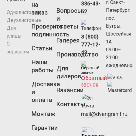
г. Санкт-
336-43-
на
Вопросы
Петербург,
62
заказ
Однолистовые
и
пос.
Двухлистовые
Проверить
ответы
Бугры,
Для
подлинность
Шоссейная
улицы
8 (800)
Галерея
1А
С
777-12-
Статьи
09:00–
зеркалом
43
Производство
21:00
Наши
ежедневно
Для
работы
дилеров
Обратный
Доставка
звонок
Вакансии
и
оплата
Контакты
Монтаж
mail@dverigranit.ru
Гарантии