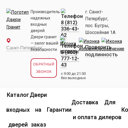
г. Санкт-
Производитель
надежных
Петербург,
8 (812)
входных
пос. Бугры,
336-43-
дверей.
Шоссейная 1А
62
Двери гранит
— залог вашей
Проверить
безопасности.
8 (800)
подлинность
777-12-
43
ОБРАТНЫЙ
ЗВОНОК
с 9:00 до 21:00
без выходных
Каталог
Двери
Доставка
Для
входных
на
Гарантии
К
и оплата
дилеров
дверей
заказ