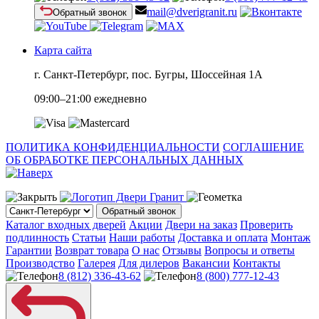
mail@dverigranit.ru
Обратный звонок
Карта сайта
г. Санкт-Петербург, пос. Бугры, Шоссейная 1А
09:00–21:00 ежедневно
ПОЛИТИКА КОНФИДЕНЦИАЛЬНОСТИ
СОГЛАШЕНИЕ
ОБ ОБРАБОТКЕ ПЕРСОНАЛЬНЫХ ДАННЫХ
Обратный звонок
Каталог входных дверей
Акции
Двери на заказ
Проверить
подлинность
Статьи
Наши работы
Доставка и оплата
Монтаж
Гарантии
Возврат товара
О нас
Отзывы
Вопросы и ответы
Производство
Галерея
Для дилеров
Вакансии
Контакты
8 (812) 336-43-62
8 (800) 777-12-43