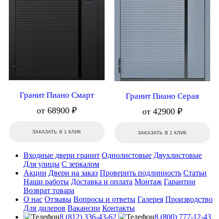
Гранит Пиано Смарт
Гранит Пиано Серая
от 68900 ₽
от 42900 ₽
ЗАКАЗАТЬ В 1 КЛИК
ЗАКАЗАТЬ В 1 КЛИК
Входные двери гранит
Однолистовые
Двухлистовые
Для улицы
С зеркалом
Акции
Двери на заказ
Проверить подлинность
Статьи
Наши работы
Доставка и оплата
Монтаж
Гарантии
Возврат товара
О нас
Отзывы
Вопросы и ответы
Галерея
Производство
Для дилеров
Вакансии
Контакты
8 (812) 336-43-62
8 (800) 777-12-43