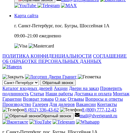
Карта сайта
г. Санкт-Петербург, пос. Бугры, Шоссейная 1А
09:00–21:00 ежедневно
ПОЛИТИКА КОНФИДЕНЦИАЛЬНОСТИ
СОГЛАШЕНИЕ
ОБ ОБРАБОТКЕ ПЕРСОНАЛЬНЫХ ДАННЫХ
Обратный звонок
Каталог входных дверей
Акции
Двери на заказ
Проверить
подлинность
Статьи
Наши работы
Доставка и оплата
Монтаж
Гарантии
Возврат товара
О нас
Отзывы
Вопросы и ответы
Производство
Галерея
Для дилеров
Вакансии
Контакты
8 (812) 336-43-62
8 (800) 777-12-43
mail@dverigranit.ru
Обратный звонок
г. Санкт-Петербург, пос. Бугры, Шоссейная 1А