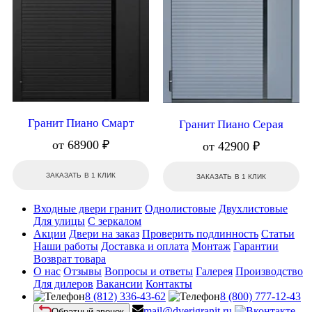
Гранит Пиано Смарт
Гранит Пиано Серая
от 68900 ₽
от 42900 ₽
ЗАКАЗАТЬ В 1 КЛИК
ЗАКАЗАТЬ В 1 КЛИК
Входные двери гранит
Однолистовые
Двухлистовые
Для улицы
С зеркалом
Акции
Двери на заказ
Проверить подлинность
Статьи
Наши работы
Доставка и оплата
Монтаж
Гарантии
Возврат товара
О нас
Отзывы
Вопросы и ответы
Галерея
Производство
Для дилеров
Вакансии
Контакты
8 (812) 336-43-62
8 (800) 777-12-43
mail@dverigranit.ru
Обратный звонок