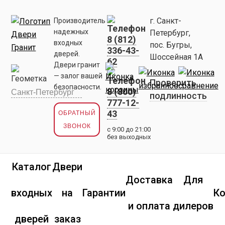
г. Санкт-
Производитель
надежных
Петербург,
8 (812)
входных
пос. Бугры,
336-43-
дверей.
Шоссейная 1А
62
Двери гранит
— залог вашей
Проверить
безопасности.
8 (800)
подлинность
777-12-
43
ОБРАТНЫЙ
ЗВОНОК
с 9:00 до 21:00
без выходных
Каталог
Двери
Доставка
Для
входных
на
Гарантии
К
и оплата
дилеров
дверей
заказ