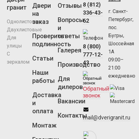
8 (812)
Двери
Отзывы
гранит
г. Санкт-
336-43-
на
Вопросы
Петербург,
62
заказ
Однолистовые
и
пос.
Двухлистовые
Проверить
ответы
Бугры,
Для
подлинность
Шоссейная
улицы
8 (800)
Галерея
1А
С
777-12-
Статьи
09:00–
зеркалом
43
Производство
21:00
Наши
ежедневно
Для
работы
дилеров
Обратный
Доставка
звонок
Вакансии
и
оплата
Контакты
mail@dverigranit.ru
Монтаж