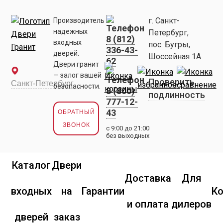
г. Санкт-
Производитель
надежных
Петербург,
8 (812)
входных
пос. Бугры,
336-43-
дверей.
Шоссейная 1А
62
Двери гранит
— залог вашей
Проверить
безопасности.
8 (800)
подлинность
777-12-
43
ОБРАТНЫЙ
ЗВОНОК
с 9:00 до 21:00
без выходных
Каталог
Двери
Доставка
Для
входных
на
Гарантии
К
и оплата
дилеров
дверей
заказ