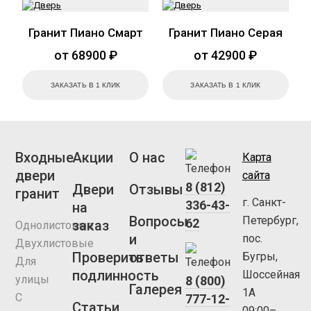
Гранит Пиано Смарт
Гранит Пиано Серая
от 68900 ₽
от 42900 ₽
ЗАКАЗАТЬ В 1 КЛИК
ЗАКАЗАТЬ В 1 КЛИК
Входные
Акции
О нас
Карта
двери
сайта
8 (812)
Двери
Отзывы
гранит
г. Санкт-
336-43-
на
Вопросы
Петербург,
62
заказ
Однолистовые
и
пос.
Двухлистовые
Проверить
ответы
Бугры,
Для
подлинность
Шоссейная
улицы
8 (800)
Галерея
1А
С
777-12-
Статьи
09:00–