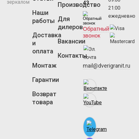
зеркалом
43
Производство
21:00
Наши
ежедневно
Для
работы
дилеров
Обратный
Доставка
звонок
Вакансии
и
оплата
Контакты
Монтаж
mail@dverigranit.ru
Гарантии
Возврат
товара