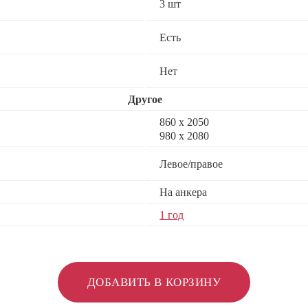
3 шт
Есть
Нет
Другое
860 х 2050
980 x 2080
Левое/правое
На анкера
1 год
ДОБАВИТЬ В КОРЗИНУ