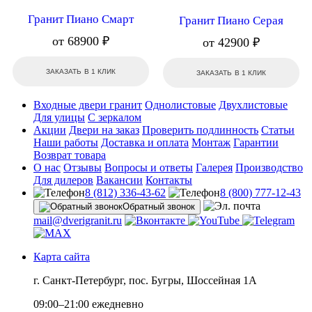
Гранит Пиано Смарт
Гранит Пиано Серая
от 68900 ₽
от 42900 ₽
ЗАКАЗАТЬ В 1 КЛИК
ЗАКАЗАТЬ В 1 КЛИК
Входные двери гранит
Однолистовые
Двухлистовые
Для улицы
С зеркалом
Акции
Двери на заказ
Проверить подлинность
Статьи
Наши работы
Доставка и оплата
Монтаж
Гарантии
Возврат товара
О нас
Отзывы
Вопросы и ответы
Галерея
Производство
Для дилеров
Вакансии
Контакты
8 (812) 336-43-62
8 (800) 777-12-43
Обратный звонок
mail@dverigranit.ru
Карта сайта
г. Санкт-Петербург, пос. Бугры, Шоссейная 1А
09:00–21:00 ежедневно