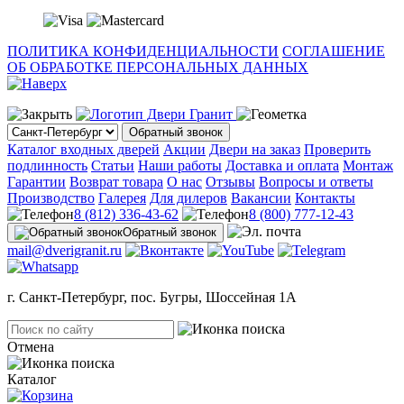
ПОЛИТИКА КОНФИДЕНЦИАЛЬНОСТИ
СОГЛАШЕНИЕ
ОБ ОБРАБОТКЕ ПЕРСОНАЛЬНЫХ ДАННЫХ
Обратный звонок
Каталог входных дверей
Акции
Двери на заказ
Проверить
подлинность
Статьи
Наши работы
Доставка и оплата
Монтаж
Гарантии
Возврат товара
О нас
Отзывы
Вопросы и ответы
Производство
Галерея
Для дилеров
Вакансии
Контакты
8 (812) 336-43-62
8 (800) 777-12-43
Обратный звонок
mail@dverigranit.ru
г. Санкт-Петербург, пос. Бугры, Шоссейная 1А
Отмена
Каталог