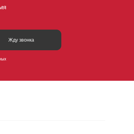
мя
Жду звонка
ных