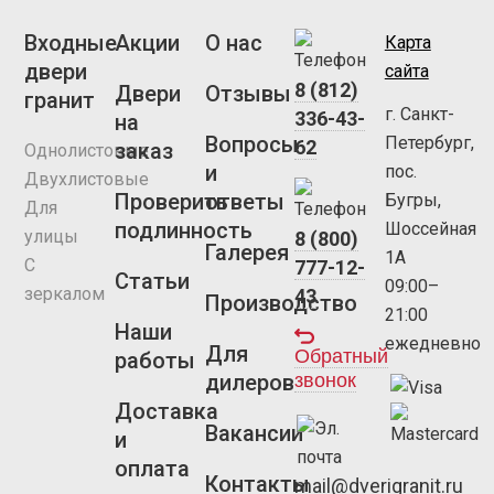
Входные
Акции
О нас
Карта
двери
сайта
8 (812)
Двери
Отзывы
гранит
г. Санкт-
336-43-
на
Вопросы
Петербург,
62
заказ
Однолистовые
и
пос.
Двухлистовые
Проверить
ответы
Бугры,
Для
подлинность
Шоссейная
улицы
8 (800)
Галерея
1А
С
777-12-
Статьи
09:00–
зеркалом
43
Производство
21:00
Наши
ежедневно
Для
Обратный
работы
звонок
дилеров
Доставка
Вакансии
и
оплата
Контакты
mail@dverigranit.ru