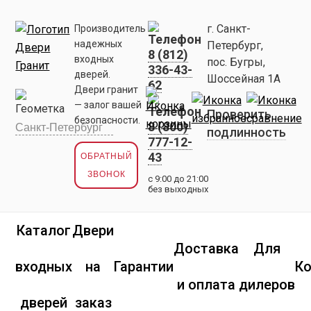
г. Санкт-
Производитель
надежных
Петербург,
8 (812)
входных
пос. Бугры,
336-43-
дверей.
Шоссейная 1А
62
Двери гранит
— залог вашей
Проверить
безопасности.
8 (800)
подлинность
777-12-
43
ОБРАТНЫЙ
ЗВОНОК
с 9:00 до 21:00
без выходных
Каталог
Двери
Доставка
Для
входных
на
Гарантии
К
и оплата
дилеров
дверей
заказ