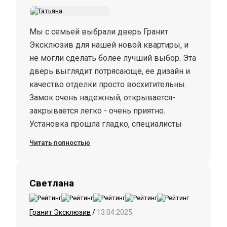
Мы с семьей выбрали дверь Гранит
Эксклюзив для нашей новой квартиры, и
не могли сделать более лучший выбор. Эта
дверь выглядит потрясающе, ее дизайн и
качество отделки просто восхитительны.
Замок очень надежный, открывается-
закрывается легко - очень приятно.
Установка прошла гладко, специалисты
компании работали аккуратно и были
Читать полностью
вежливы. Мы с удовольствием
рекомендуем дверь Гранит Эксклюзив
всем нашим друзьям и знакомым, а теперь
Светлана
и вам - берите ее, не пожалеете))
Гранит Эксклюзив
/
13.04.2025