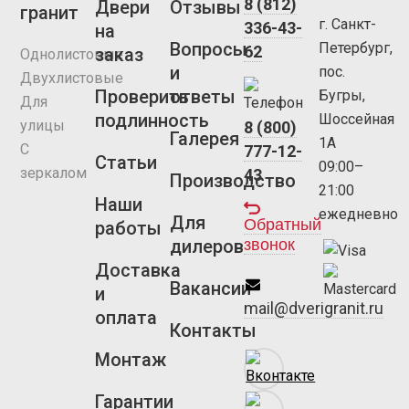
8 (812)
Двери
Отзывы
гранит
г. Санкт-
336-43-
на
Вопросы
Петербург,
62
заказ
Однолистовые
и
пос.
Двухлистовые
Проверить
ответы
Бугры,
Для
подлинность
Шоссейная
улицы
8 (800)
Галерея
1А
С
777-12-
Статьи
09:00–
зеркалом
43
Производство
21:00
Наши
ежедневно
Для
Обратный
работы
звонок
дилеров
Доставка
Вакансии
и
mail@dverigranit.ru
оплата
Контакты
Монтаж
Гарантии