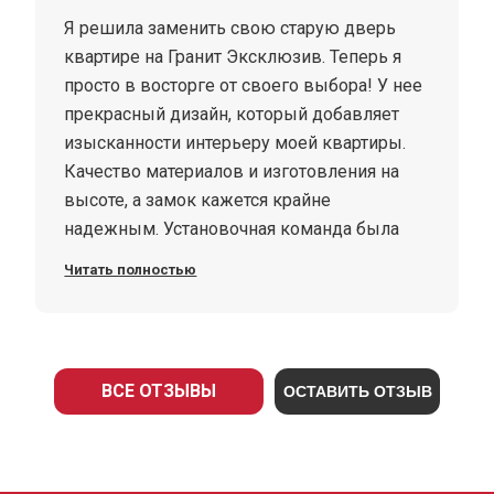
Я решила заменить свою старую дверь
квартире на Гранит Эксклюзив. Теперь я
просто в восторге от своего выбора! У нее
прекрасный дизайн, который добавляет
изысканности интерьеру моей квартиры.
Качество материалов и изготовления на
высоте, а замок кажется крайне
надежным. Установочная команда была
профессиональной и аккуратной, а сама
Читать полностью
установка заняла немного времени. Я
очень рада, что выбрала именно эту
модель, и с уверенностью рекомендую
Гранит Эксклюзив всем, кто хочет сделать
ВСЕ ОТЗЫВЫ
ОСТАВИТЬ ОТЗЫВ
свой дом красивее и безопаснее!