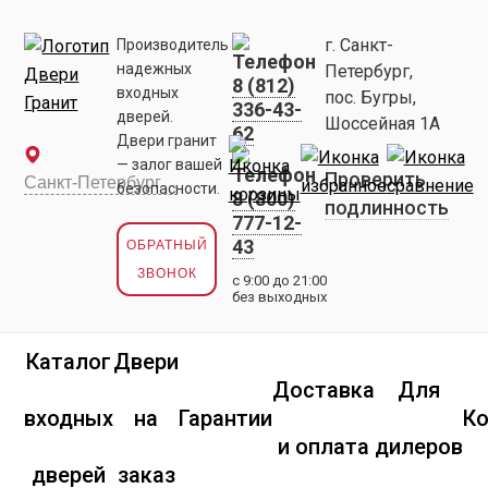
г. Санкт-
Производитель
надежных
Петербург,
8 (812)
входных
пос. Бугры,
336-43-
дверей.
Шоссейная 1А
62
Двери гранит
— залог вашей
Проверить
безопасности.
8 (800)
подлинность
777-12-
43
ОБРАТНЫЙ
ЗВОНОК
с 9:00 до 21:00
без выходных
Каталог
Двери
Доставка
Для
входных
на
Гарантии
К
и оплата
дилеров
дверей
заказ