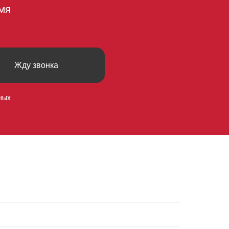
мя
Жду звонка
ных