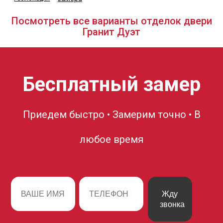
Посмотреть все варианты отделок двери
Гранит Дуэт
Бесплатный замер
Приедем быстро • Замерим точно • В
любое время
Жду
звонка