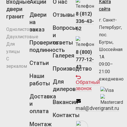
Входные
Акции
О нас
Карта
двери
сайта
8 (812)
Двери
Отзывы
гранит
г. Санкт-
336-43-
на
Вопросы
Петербург,
62
заказ
Однолистовые
и
пос.
Двухлистовые
Проверить
ответы
Бугры,
Для
подлинность
Шоссейная
улицы
8 (800)
Галерея
1А
С
777-12-
Статьи
09:00–
зеркалом
43
Производство
21:00
Наши
ежедневно
Для
Обратный
работы
звонок
дилеров
Доставка
Вакансии
и
mail@dverigranit.ru
оплата
Контакты
Монтаж