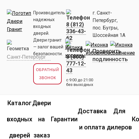
г. Санкт-
Производитель
надежных
Петербург,
8 (812)
входных
пос. Бугры,
336-43-
дверей.
Шоссейная 1А
62
Двери гранит
— залог вашей
Проверить
безопасности.
8 (800)
подлинность
777-12-
43
ОБРАТНЫЙ
ЗВОНОК
с 9:00 до 21:00
без выходных
Каталог
Двери
Доставка
Для
входных
на
Гарантии
К
и оплата
дилеров
дверей
заказ