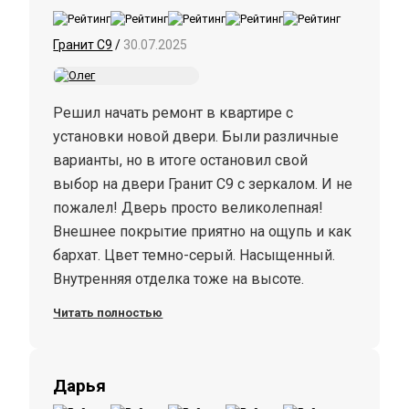
Гранит С9
/
30.07.2025
Решил начать ремонт в квартире с
установки новой двери. Были различные
варианты, но в итоге остановил свой
выбор на двери Гранит С9 с зеркалом. И не
пожалел! Дверь просто великолепная!
Внешнее покрытие приятно на ощупь и как
бархат. Цвет темно-серый. Насыщенный.
Внутренняя отделка тоже на высоте.
Зеркало увеличивает внутреннее
Читать полностью
пространство. Замки и ручка
никелированные, глянцевые. Приятно
блестят. Закрывается, как дверь в
Дарья
холодильнике! В хорошем смысле. Если