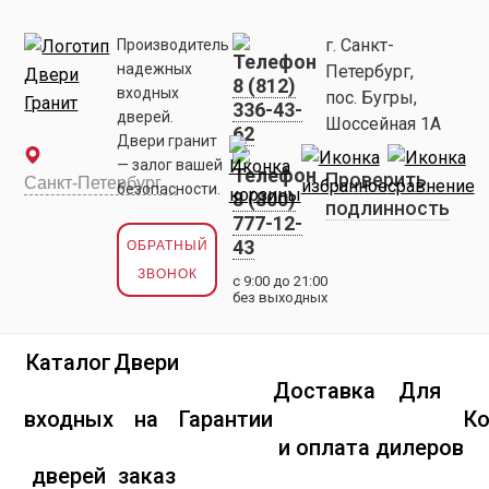
г. Санкт-
Производитель
надежных
Петербург,
8 (812)
входных
пос. Бугры,
336-43-
дверей.
Шоссейная 1А
62
Двери гранит
— залог вашей
Проверить
безопасности.
8 (800)
подлинность
777-12-
43
ОБРАТНЫЙ
ЗВОНОК
с 9:00 до 21:00
без выходных
Каталог
Двери
Доставка
Для
входных
на
Гарантии
К
и оплата
дилеров
дверей
заказ