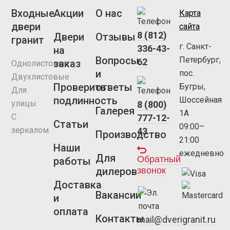
Входные
Акции
О нас
Карта
двери
сайта
8 (812)
Двери
Отзывы
гранит
г. Санкт-
336-43-
на
Вопросы
Петербург,
62
заказ
Однолистовые
и
пос.
Двухлистовые
Проверить
ответы
Бугры,
Для
подлинность
Шоссейная
улицы
8 (800)
Галерея
1А
С
777-12-
Статьи
09:00–
зеркалом
43
Производство
21:00
Наши
ежедневно
Для
Обратный
работы
звонок
дилеров
Доставка
Вакансии
и
оплата
Контакты
mail@dverigranit.ru