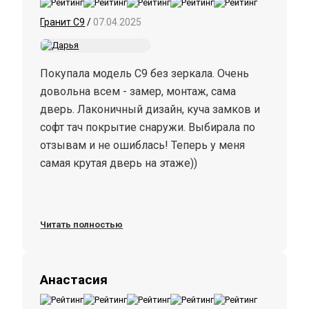
кто стоит перед выбором, не
Гранит С9
/
07.04.2025
сомневайтесь, берите! Отдельные слова
благодарности Хотел бы сказать ребятам,
которые устанавливали дверь. Все четко,
Покупала модель C9 без зеркала. Очень
быстро, по делу. Поставили меньше чем за
довольна всем - замер, монтаж, сама
час. С предварительным удалением старой
дверь. Лаконичный дизайн, куча замков и
деревянной двери. Приятно, когда работу
софт тач покрытие снаружи. Выбирала по
делают профессионалы. Спасибо.
отзывам и не ошиблась! Теперь у меня
самая крутая дверь на этаже))
Читать полностью
Анастасия