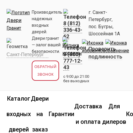
г. Санкт-
Производитель
надежных
Петербург,
8 (812)
входных
пос. Бугры,
336-43-
дверей.
Шоссейная 1А
62
Двери гранит
— залог вашей
Проверить
безопасности.
8 (800)
подлинность
777-12-
43
ОБРАТНЫЙ
ЗВОНОК
с 9:00 до 21:00
без выходных
Каталог
Двери
Доставка
Для
входных
на
Гарантии
К
и оплата
дилеров
дверей
заказ