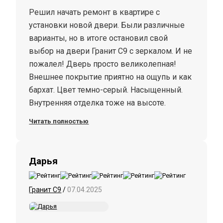
Решил начать ремонт в квартире с
установки новой двери. Были различные
варианты, но в итоге остановил свой
выбор на двери Гранит С9 с зеркалом. И не
пожалел! Дверь просто великолепная!
Внешнее покрытие приятно на ощупь и как
бархат. Цвет темно-серый. Насыщенный.
Внутренняя отделка тоже на высоте.
Зеркало увеличивает внутреннее
Читать полностью
пространство. Замки и ручка
никелированные, глянцевые. Приятно
блестят. Закрывается, как дверь в
Дарья
холодильнике! В хорошем смысле. Если
кто стоит перед выбором, не
Гранит С9
/
07.04.2025
сомневайтесь, берите! Отдельные слова
благодарности Хотел бы сказать ребятам,
которые устанавливали дверь. Все четко,