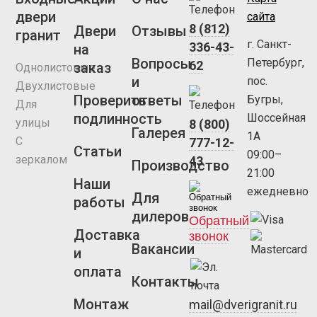
двери
сайта
8 (812)
Двери
Отзывы
гранит
г. Санкт-
336-43-
на
Вопросы
Петербург,
62
заказ
Однолистовые
и
пос.
Двухлистовые
Проверить
ответы
Бугры,
Для
подлинность
Шоссейная
улицы
8 (800)
Галерея
1А
С
777-12-
Статьи
09:00–
зеркалом
43
Производство
21:00
Наши
ежедневно
Для
работы
дилеров
Обратный
Доставка
звонок
Вакансии
и
оплата
Контакты
Монтаж
mail@dverigranit.ru