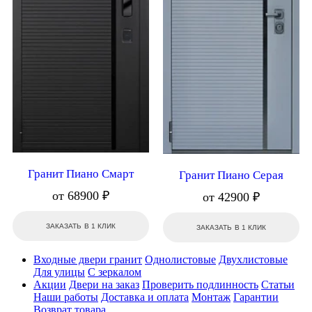
Гранит Пиано Смарт
Гранит Пиано Серая
от 68900 ₽
от 42900 ₽
ЗАКАЗАТЬ В 1 КЛИК
ЗАКАЗАТЬ В 1 КЛИК
Входные двери гранит
Однолистовые
Двухлистовые
Для улицы
С зеркалом
Акции
Двери на заказ
Проверить подлинность
Статьи
Наши работы
Доставка и оплата
Монтаж
Гарантии
Возврат товара