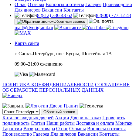
О нас
Отзывы
Вопросы и ответы
Галерея
Производство
Для дилеров
Вакансии
Контакты
8 (812) 336-43-62
8 (800) 777-12-43
Обратный звонок
mail@dverigranit.ru
Карта сайта
г. Санкт-Петербург, пос. Бугры, Шоссейная 1А
09:00–21:00 ежедневно
ПОЛИТИКА КОНФИДЕНЦИАЛЬНОСТИ
СОГЛАШЕНИЕ
ОБ ОБРАБОТКЕ ПЕРСОНАЛЬНЫХ ДАННЫХ
Обратный звонок
Каталог входных дверей
Акции
Двери на заказ
Проверить
подлинность
Статьи
Наши работы
Доставка и оплата
Монтаж
Гарантии
Возврат товара
О нас
Отзывы
Вопросы и ответы
Производство
Галерея
Для дилеров
Вакансии
Контакты