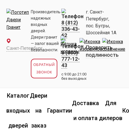
г. Санкт-
Производитель
надежных
Петербург,
8 (812)
входных
пос. Бугры,
336-43-
дверей.
Шоссейная 1А
62
Двери гранит
— залог вашей
Проверить
безопасности.
8 (800)
подлинность
777-12-
43
ОБРАТНЫЙ
ЗВОНОК
с 9:00 до 21:00
без выходных
Каталог
Двери
Доставка
Для
входных
на
Гарантии
К
и оплата
дилеров
дверей
заказ