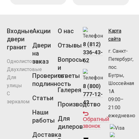
Входные
Акции
О нас
Карта
двери
сайта
8 (812)
Двери
Отзывы
гранит
г. Санкт-
336-43-
на
Вопросы
Петербург,
62
заказ
Однолистовые
и
пос.
Двухлистовые
Проверить
ответы
Бугры,
Для
подлинность
Шоссейная
улицы
8 (800)
Галерея
1А
С
777-12-
Статьи
09:00–
зеркалом
43
Производство
21:00
Наши
ежедневно
Для
Обратный
работы
звонок
дилеров
Доставка