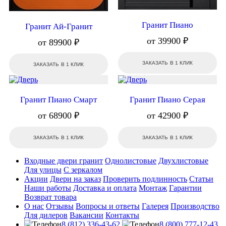
Гранит Пиано
Гранит Ай-Гранит
от 39900 ₽
от 89900 ₽
ЗАКАЗАТЬ В 1 КЛИК
ЗАКАЗАТЬ В 1 КЛИК
Гранит Пиано Смарт
Гранит Пиано Серая
от 68900 ₽
от 42900 ₽
ЗАКАЗАТЬ В 1 КЛИК
ЗАКАЗАТЬ В 1 КЛИК
Входные двери гранит
Однолистовые
Двухлистовые
Для улицы
С зеркалом
Акции
Двери на заказ
Проверить подлинность
Статьи
Наши работы
Доставка и оплата
Монтаж
Гарантии
Возврат товара
О нас
Отзывы
Вопросы и ответы
Галерея
Производство
Для дилеров
Вакансии
Контакты
8 (812) 336-43-62
8 (800) 777-12-43