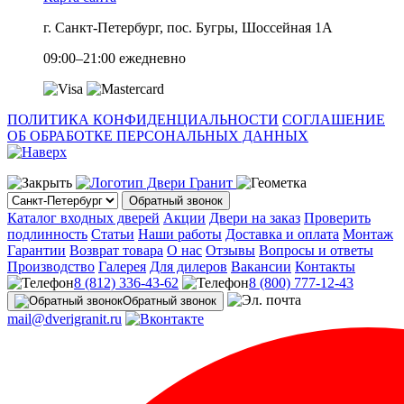
г. Санкт-Петербург, пос. Бугры, Шоссейная 1А
09:00–21:00 ежедневно
ПОЛИТИКА КОНФИДЕНЦИАЛЬНОСТИ
СОГЛАШЕНИЕ
ОБ ОБРАБОТКЕ ПЕРСОНАЛЬНЫХ ДАННЫХ
Обратный звонок
Каталог входных дверей
Акции
Двери на заказ
Проверить
подлинность
Статьи
Наши работы
Доставка и оплата
Монтаж
Гарантии
Возврат товара
О нас
Отзывы
Вопросы и ответы
Производство
Галерея
Для дилеров
Вакансии
Контакты
8 (812) 336-43-62
8 (800) 777-12-43
Обратный звонок
mail@dverigranit.ru