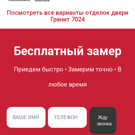
Посмотреть все варианты отделок двери
Гранит 7024
Бесплатный замер
Приедем быстро • Замерим точно • В
любое время
Жду
звонка