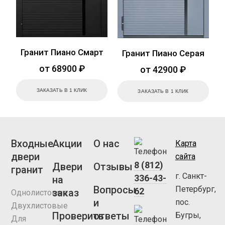
Гранит Пиано Смарт
Гранит Пиано Серая
от 68900 ₽
от 42900 ₽
ЗАКАЗАТЬ В 1 КЛИК
ЗАКАЗАТЬ В 1 КЛИК
Входные
Акции
О нас
Карта
двери
сайта
8 (812)
Двери
Отзывы
гранит
г. Санкт-
336-43-
на
Вопросы
Петербург,
62
заказ
Однолистовые
и
пос.
Двухлистовые
Проверить
ответы
Бугры,
Для