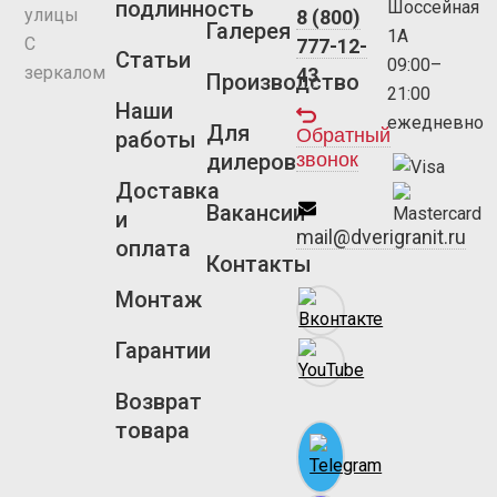
подлинность
Шоссейная
улицы
8 (800)
Галерея
1А
С
777-12-
Статьи
09:00–
зеркалом
43
Производство
21:00
Наши
ежедневно
Для
Обратный
работы
звонок
дилеров
Доставка
Вакансии
и
mail@dverigranit.ru
оплата
Контакты
Монтаж
Гарантии
Возврат
товара