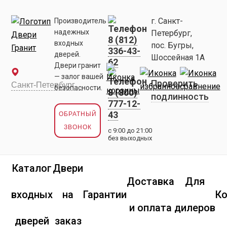
г. Санкт-
Производитель
надежных
Петербург,
8 (812)
входных
пос. Бугры,
336-43-
дверей.
Шоссейная 1А
62
Двери гранит
— залог вашей
Проверить
безопасности.
8 (800)
подлинность
777-12-
43
ОБРАТНЫЙ
ЗВОНОК
с 9:00 до 21:00
без выходных
Каталог
Двери
Доставка
Для
входных
на
Гарантии
К
и оплата
дилеров
дверей
заказ