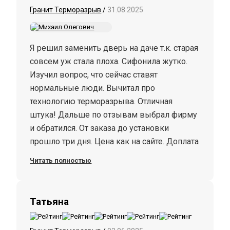
Гранит Терморазрыв
/
31.08.2025
Я решил заменить дверь на даче т.к. старая
совсем уж стала плоха. Сифонила жутко.
Изучил вопрос, что сейчас ставят
нормальные люди. Вычитал про
технологию терморазрыва. Отличная
штука! Дальше по отзывам выбрал фирму
и обратился. От заказа до установки
прошло три дня. Цена как на сайте. Доплата
была за выезд за город, предупредили
Читать полностью
заранее. Установили хорошо, нареканий у
меня нет. Никаких трещин и зазоров.
Ставил модель гранит терморазрыв.
Татьяна
Продавца рекомендую.