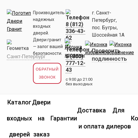
г. Санкт-
Производитель
надежных
Петербург,
8 (812)
входных
пос. Бугры,
336-43-
дверей.
Шоссейная 1А
62
Двери гранит
— залог вашей
Проверить
безопасности.
8 (800)
подлинность
777-12-
43
ОБРАТНЫЙ
ЗВОНОК
с 9:00 до 21:00
без выходных
Каталог
Двери
Доставка
Для
входных
на
Гарантии
К
и оплата
дилеров
дверей
заказ