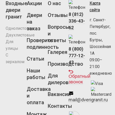
Входные
Акции
О нас
Карта
двери
сайта
8 (812)
Двери
Отзывы
гранит
г. Санкт-
336-43-
на
Вопросы
Петербург,
62
заказ
Однолистовые
и
пос.
Двухлистовые
Проверить
ответы
Бугры,
Для
подлинность
Шоссейная
улицы
8 (800)
Галерея
1А
С
777-12-
Статьи
09:00–
зеркалом
43
Производство
21:00
Наши
ежедневно
Для
Обратный
работы
звонок
дилеров
Доставка
Вакансии
и
mail@dverigranit.ru
оплата
Контакты
Монтаж