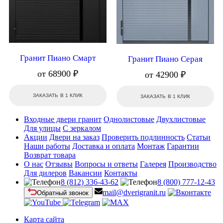
Гранит Пиано Смарт
Гранит Пиано Серая
от 68900 ₽
от 42900 ₽
ЗАКАЗАТЬ В 1 КЛИК
ЗАКАЗАТЬ В 1 КЛИК
Входные двери гранит
Однолистовые
Двухлистовые
Для улицы
С зеркалом
Акции
Двери на заказ
Проверить подлинность
Статьи
Наши работы
Доставка и оплата
Монтаж
Гарантии
Возврат товара
О нас
Отзывы
Вопросы и ответы
Галерея
Производство
Для дилеров
Вакансии
Контакты
8 (812) 336-43-62
8 (800) 777-12-43
mail@dverigranit.ru
Обратный звонок
Карта сайта