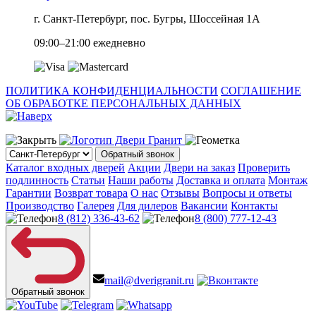
г. Санкт-Петербург, пос. Бугры, Шоссейная 1А
09:00–21:00 ежедневно
ПОЛИТИКА КОНФИДЕНЦИАЛЬНОСТИ
СОГЛАШЕНИЕ
ОБ ОБРАБОТКЕ ПЕРСОНАЛЬНЫХ ДАННЫХ
Обратный звонок
Каталог входных дверей
Акции
Двери на заказ
Проверить
подлинность
Статьи
Наши работы
Доставка и оплата
Монтаж
Гарантии
Возврат товара
О нас
Отзывы
Вопросы и ответы
Производство
Галерея
Для дилеров
Вакансии
Контакты
8 (812) 336-43-62
8 (800) 777-12-43
mail@dverigranit.ru
Обратный звонок