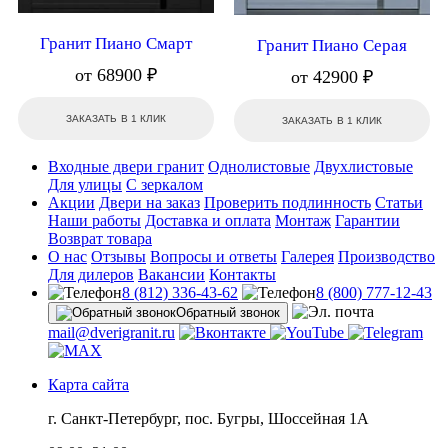
Гранит Пиано Смарт
Гранит Пиано Серая
от 68900 ₽
от 42900 ₽
ЗАКАЗАТЬ В 1 КЛИК
ЗАКАЗАТЬ В 1 КЛИК
Входные двери гранит
Однолистовые
Двухлистовые
Для улицы
С зеркалом
Акции
Двери на заказ
Проверить подлинность
Статьи
Наши работы
Доставка и оплата
Монтаж
Гарантии
Возврат товара
О нас
Отзывы
Вопросы и ответы
Галерея
Производство
Для дилеров
Вакансии
Контакты
8 (812) 336-43-62
8 (800) 777-12-43
Обратный звонок
mail@dverigranit.ru
Карта сайта
г. Санкт-Петербург, пос. Бугры, Шоссейная 1А