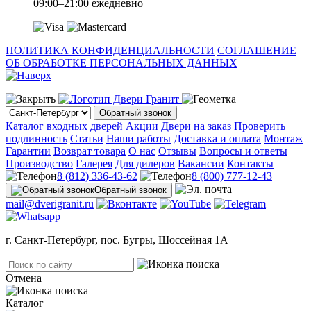
09:00–21:00 ежедневно
ПОЛИТИКА КОНФИДЕНЦИАЛЬНОСТИ
СОГЛАШЕНИЕ
ОБ ОБРАБОТКЕ ПЕРСОНАЛЬНЫХ ДАННЫХ
Обратный звонок
Каталог входных дверей
Акции
Двери на заказ
Проверить
подлинность
Статьи
Наши работы
Доставка и оплата
Монтаж
Гарантии
Возврат товара
О нас
Отзывы
Вопросы и ответы
Производство
Галерея
Для дилеров
Вакансии
Контакты
8 (812) 336-43-62
8 (800) 777-12-43
Обратный звонок
mail@dverigranit.ru
г. Санкт-Петербург, пос. Бугры, Шоссейная 1А
Отмена
Каталог