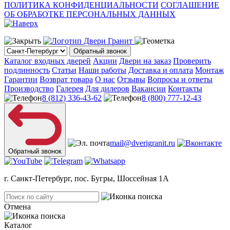
ПОЛИТИКА КОНФИДЕНЦИАЛЬНОСТИ
СОГЛАШЕНИЕ
ОБ ОБРАБОТКЕ ПЕРСОНАЛЬНЫХ ДАННЫХ
Обратный звонок
Каталог входных дверей
Акции
Двери на заказ
Проверить
подлинность
Статьи
Наши работы
Доставка и оплата
Монтаж
Гарантии
Возврат товара
О нас
Отзывы
Вопросы и ответы
Производство
Галерея
Для дилеров
Вакансии
Контакты
8 (812) 336-43-62
8 (800) 777-12-43
mail@dverigranit.ru
Обратный звонок
г. Санкт-Петербург, пос. Бугры, Шоссейная 1А
Отмена
Каталог