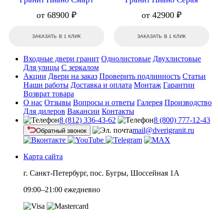
от 68900 ₽
от 42900 ₽
ЗАКАЗАТЬ В 1 КЛИК
ЗАКАЗАТЬ В 1 КЛИК
Входные двери гранит
Однолистовые
Двухлистовые
Для улицы
С зеркалом
Акции
Двери на заказ
Проверить подлинность
Статьи
Наши работы
Доставка и оплата
Монтаж
Гарантии
Возврат товара
О нас
Отзывы
Вопросы и ответы
Галерея
Производство
Для дилеров
Вакансии
Контакты
8 (812) 336-43-62
8 (800) 777-12-43
mail@dverigranit.ru
Обратный звонок
Карта сайта
г. Санкт-Петербург, пос. Бугры, Шоссейная 1А
09:00–21:00 ежедневно