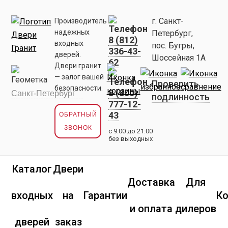
г. Санкт-
Производитель
надежных
Петербург,
8 (812)
входных
пос. Бугры,
336-43-
дверей.
Шоссейная 1А
62
Двери гранит
— залог вашей
Проверить
безопасности.
8 (800)
подлинность
777-12-
43
ОБРАТНЫЙ
ЗВОНОК
с 9:00 до 21:00
без выходных
Каталог
Двери
Доставка
Для
входных
на
Гарантии
К
и оплата
дилеров
дверей
заказ