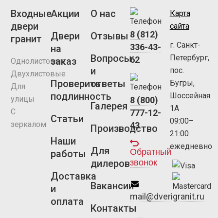
Входные
Акции
О нас
Карта
двери
сайта
8 (812)
Двери
Отзывы
гранит
г. Санкт-
336-43-
на
Вопросы
Петербург,
62
заказ
Однолистовые
и
пос.
Двухлистовые
Проверить
ответы
Бугры,
Для
подлинность
Шоссейная
улицы
8 (800)
Галерея
1А
С
777-12-
Статьи
09:00–
зеркалом
43
Производство
21:00
Наши
ежедневно
Для
Обратный
работы
звонок
дилеров
Доставка
Вакансии
и
mail@dverigranit.ru
оплата
Контакты