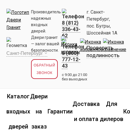
г. Санкт-
Производитель
надежных
Петербург,
8 (812)
входных
пос. Бугры,
336-43-
дверей.
Шоссейная 1А
62
Двери гранит
— залог вашей
Проверить
безопасности.
8 (800)
подлинность
777-12-
43
ОБРАТНЫЙ
ЗВОНОК
с 9:00 до 21:00
без выходных
Каталог
Двери
Доставка
Для
входных
на
Гарантии
К
и оплата
дилеров
дверей
заказ