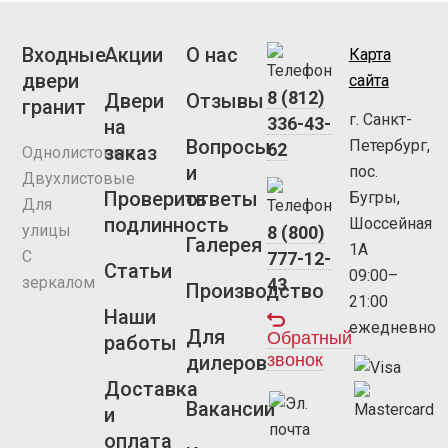
Входные
Акции
О нас
Карта
двери
сайта
8 (812)
Двери
Отзывы
гранит
г. Санкт-
336-43-
на
Вопросы
Петербург,
62
заказ
Однолистовые
и
пос.
Двухлистовые
Проверить
ответы
Бугры,
Для
подлинность
Шоссейная
улицы
8 (800)
Галерея
1А
С
777-12-
Статьи
09:00–
зеркалом
43
Производство
21:00
Наши
ежедневно
Для
Обратный
работы
звонок
дилеров
Доставка
Вакансии
и
оплата