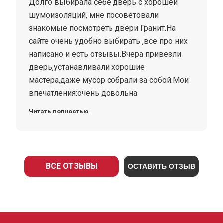
Долго выбирала себе дверь с хорошей
шумоизоляций, мне посоветовали
знакомые посмотреть двери Гранит.На
сайте очень удобно выбирать ,все про них
написано и есть отзывы.Вчера привезли
дверь,устанавливали хорошие
мастера,даже мусор собрали за собой.Мои
впечатления:очень довольна
дверью,приятная на ощупь,тяжёлая что
Читать полностью
даёт безопасность и самое главное
хорошее шумоизоляция, с выбором не
ошиблась. Дверь гранит Т3
ВСЕ ОТЗЫВЫ
ОСТАВИТЬ ОТЗЫВ