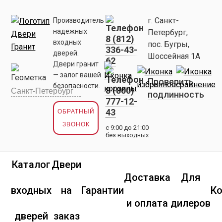
г. Санкт-
Производитель
надежных
Петербург,
8 (812)
входных
пос. Бугры,
336-43-
дверей.
Шоссейная 1А
62
Двери гранит
— залог вашей
Проверить
безопасности.
8 (800)
подлинность
777-12-
43
ОБРАТНЫЙ
ЗВОНОК
с 9:00 до 21:00
без выходных
Каталог
Двери
Доставка
Для
входных
на
Гарантии
К
и оплата
дилеров
дверей
заказ