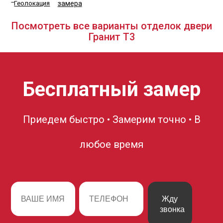
замера
Посмотреть все варианты отделок двери
Гранит Т3
Бесплатный замер
Приедем быстро • Замерим точно • В
любое время
Жду
звонка