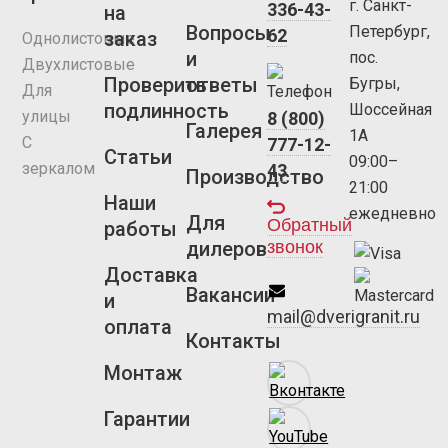
г. Санкт-
336-43-
на
Вопросы
Петербург,
62
заказ
Однолистовые
и
пос.
Двухлистовые
Проверить
ответы
Бугры,
Для
подлинность
Шоссейная
улицы
8 (800)
Галерея
1А
С
777-12-
Статьи
09:00–
зеркалом
43
Производство
21:00
Наши
ежедневно
Для
Обратный
работы
звонок
дилеров
Доставка
Вакансии
и
mail@dverigranit.ru
оплата
Контакты
Монтаж
Гарантии