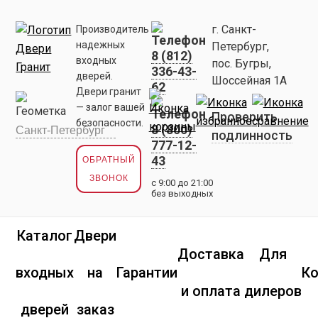
г. Санкт-
Производитель
надежных
Петербург,
8 (812)
входных
пос. Бугры,
336-43-
дверей.
Шоссейная 1А
62
Двери гранит
— залог вашей
Проверить
безопасности.
8 (800)
подлинность
777-12-
43
ОБРАТНЫЙ
ЗВОНОК
с 9:00 до 21:00
без выходных
Каталог
Двери
Доставка
Для
входных
на
Гарантии
К
и оплата
дилеров
дверей
заказ