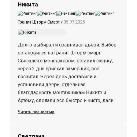
Никита
Гранит Шторм Смарт
/
05.07.2025
Долго выбирал и сравнивал двери. Выбор
остановился на Гранит Шторм смарт.
Связался с менеджером, оставил заявку,
через 2 дня приехал замерщик, все
посчитал. Через день доставили и
установили дверь, отдельная
благодарность монтажникам Никите и
Артёму, сделали все быстро и чисто, дали
советы по уходу. Дверь отличная, красивая,
Читать полностью
толстая, хорошо гасит шум и с лестничной
площадки и из квартиры (мне это важно
так как дома живет собака). Умный замок
Светлана