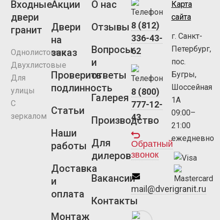
Входные
Акции
О нас
Карта
двери
сайта
8 (812)
Двери
Отзывы
гранит
г. Санкт-
336-43-
на
Вопросы
Петербург,
62
заказ
Однолистовые
и
пос.
Двухлистовые
Проверить
ответы
Бугры,
Для
подлинность
Шоссейная
улицы
8 (800)
Галерея
1А
С
777-12-
Статьи
09:00–
зеркалом
43
Производство
21:00
Наши
ежедневно
Для
Обратный
работы
звонок
дилеров
Доставка
Вакансии
и
mail@dverigranit.ru
оплата
Контакты
Монтаж