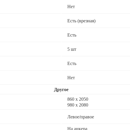
Нет
Есть (врезная)
Есть
5 шт
Есть
Нет
Другое
860 х 2050
980 x 2080
Левое/правое
На анкера