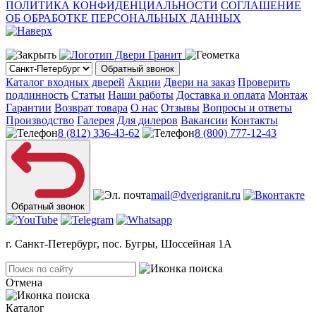
ПОЛИТИКА КОНФИДЕНЦИАЛЬНОСТИ
СОГЛАШЕНИЕ
ОБ ОБРАБОТКЕ ПЕРСОНАЛЬНЫХ ДАННЫХ
Обратный звонок
Каталог входных дверей
Акции
Двери на заказ
Проверить
подлинность
Статьи
Наши работы
Доставка и оплата
Монтаж
Гарантии
Возврат товара
О нас
Отзывы
Вопросы и ответы
Производство
Галерея
Для дилеров
Вакансии
Контакты
8 (812) 336-43-62
8 (800) 777-12-43
mail@dverigranit.ru
Обратный звонок
г. Санкт-Петербург, пос. Бугры, Шоссейная 1А
Отмена
Каталог