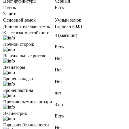
Цвет фурнитуры
Черный
Глазок
Есть
Защита
Основной замок
Умный замок
Дополнительный замок
Гардиан 80.01
Класс взломостойкости
4 (высший)
Ночной сторож
Есть
Вертикальные ригели
Нет
Девиаторы
Нет
Броненакладка
Нет
Бронепластина
нет
Противосъемные штыри
3 шт
Эксцентрик
Есть
Горизонт безопасности
Нет