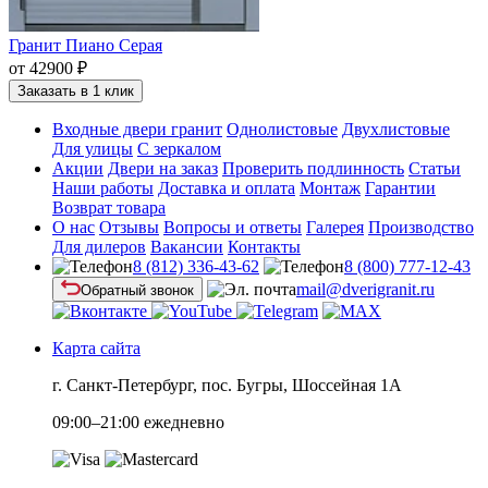
Гранит Пиано Серая
от 42900 ₽
Заказать в 1 клик
Входные двери гранит
Однолистовые
Двухлистовые
Для улицы
С зеркалом
Акции
Двери на заказ
Проверить подлинность
Статьи
Наши работы
Доставка и оплата
Монтаж
Гарантии
Возврат товара
О нас
Отзывы
Вопросы и ответы
Галерея
Производство
Для дилеров
Вакансии
Контакты
8 (812) 336-43-62
8 (800) 777-12-43
mail@dverigranit.ru
Обратный звонок
Карта сайта
г. Санкт-Петербург, пос. Бугры, Шоссейная 1А
09:00–21:00 ежедневно