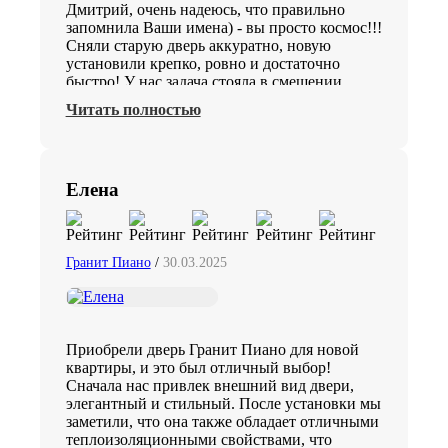
Дмитрий, очень надеюсь, что правильно
запомнила Ваши имена) - вы просто космос!!!
Сняли старую дверь аккуратно, новую
установили крепко, ровно и достаточно
быстро! У нас задача стояла в смещении
двери и в сужении прохода + сварочные
Читать полностью
работы ...результатом очень довольны! Ребята
все рассказали, объяснили, показали после
моих албанских вопросов как держится после
закрепления наша дверь)))) Парни - вы
Елена
большие молодцы!!!! Побольше, ребята, на
вашу бригаду заказов и приятных отзывов)))
а да, чуть не забыла))) и премии от
руководства ежемесячной)! Спасибо
Гранит Пиано
/
30.03.2025
Приобрели дверь Гранит Пиано для новой
квартиры, и это был отличный выбор!
Сначала нас привлек внешний вид двери,
элегантный и стильный. После установки мы
заметили, что она также обладает отличными
теплоизоляционными свойствами, что