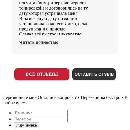
посчитал(внутри зеркало черное с
тонировкой) и договорились на ту
дату,которая устраивала меня.
В назначеную дату позвонил
установщик(звали его Илья),за час
предупредил о приезде.
Сделал всё быстро и аккуратно.
Поэтому однозначно рекомендую Двери
Читать полностью
Гранит.
ВСЕ ОТЗЫВЫ
ОСТАВИТЬ ОТЗЫВ
Перезвоните мне
Остались вопросы? • Перезвоним быстро • В
любое время
Жду звонка