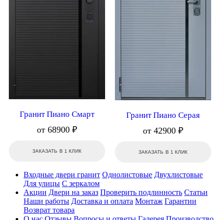
Гранит Пиано Смарт
Гранит Пиано Серая
от 68900 ₽
от 42900 ₽
ЗАКАЗАТЬ В 1 КЛИК
ЗАКАЗАТЬ В 1 КЛИК
Входные двери гранит
Однолистовые
Двухлистовые
Для улицы
С зеркалом
Акции
Двери на заказ
Проверить подлинность
Статьи
Наши работы
Доставка и оплата
Монтаж
Гарантии
Возврат товара
О нас
Отзывы
Вопросы и ответы
Галерея
Производство