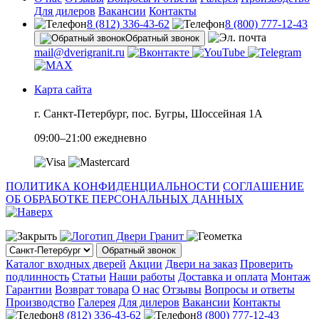
Для дилеров
Вакансии
Контакты
8 (812) 336-43-62
8 (800) 777-12-43
Обратный звонок
mail@dverigranit.ru
Карта сайта
г. Санкт-Петербург, пос. Бугры, Шоссейная 1А
09:00–21:00 ежедневно
ПОЛИТИКА КОНФИДЕНЦИАЛЬНОСТИ
СОГЛАШЕНИЕ
ОБ ОБРАБОТКЕ ПЕРСОНАЛЬНЫХ ДАННЫХ
Обратный звонок
Каталог входных дверей
Акции
Двери на заказ
Проверить
подлинность
Статьи
Наши работы
Доставка и оплата
Монтаж
Гарантии
Возврат товара
О нас
Отзывы
Вопросы и ответы
Производство
Галерея
Для дилеров
Вакансии
Контакты
8 (812) 336-43-62
8 (800) 777-12-43