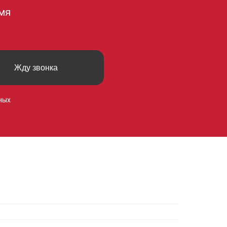
мя
Жду звонка
ных