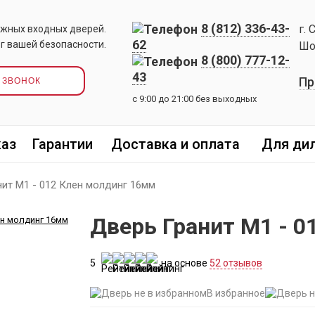
8 (812) 336-43-
г. 
жных входных дверей.
62
г вашей безопасности.
Шо
8 (800) 777-12-
43
Пр
 ЗВОНОК
с 9:00 до 21:00 без выходных
каз
Гарантии
Доставка и оплата
Для ди
нит М1 - 012 Клен молдинг 16мм
Дверь Гранит М1 - 
5
на основе
52 отзывов
В избранное