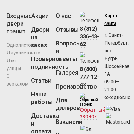
Входные
Акции
О нас
Карта
двери
сайта
8 (812)
Двери
Отзывы
гранит
г. Санкт-
336-43-
на
Вопросы
Петербург,
62
заказ
Однолистовые
и
пос.
Двухлистовые
Проверить
ответы
Бугры,
Для
подлинность
Шоссейная
улицы
8 (800)
Галерея
1А
С
777-12-
Статьи
09:00–
зеркалом
43
Производство
21:00
Наши
ежедневно
Для
работы
дилеров
Обратный
Доставка
звонок
Вакансии
и
оплата