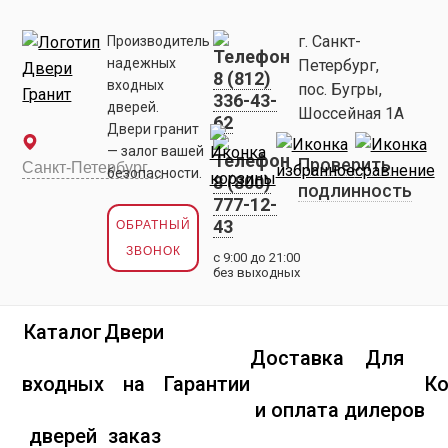
г. Санкт-
Производитель
надежных
Петербург,
8 (812)
входных
пос. Бугры,
336-43-
дверей.
Шоссейная 1А
62
Двери гранит
— залог вашей
Проверить
безопасности.
8 (800)
подлинность
777-12-
43
ОБРАТНЫЙ
ЗВОНОК
с 9:00 до 21:00
без выходных
Каталог
Двери
Доставка
Для
входных
на
Гарантии
К
и оплата
дилеров
дверей
заказ