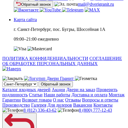
mail@dverigranit.ru
Обратный звонок
Карта сайта
г. Санкт-Петербург, пос. Бугры, Шоссейная 1А
09:00–21:00 ежедневно
ПОЛИТИКА КОНФИДЕНЦИАЛЬНОСТИ
СОГЛАШЕНИЕ
ОБ ОБРАБОТКЕ ПЕРСОНАЛЬНЫХ ДАННЫХ
Обратный звонок
Каталог входных дверей
Акции
Двери на заказ
Проверить
подлинность
Статьи
Наши работы
Доставка и оплата
Монтаж
Гарантии
Возврат товара
О нас
Отзывы
Вопросы и ответы
Производство
Галерея
Для дилеров
Вакансии
Контакты
8 (812) 336-43-62
8 (800) 777-12-43