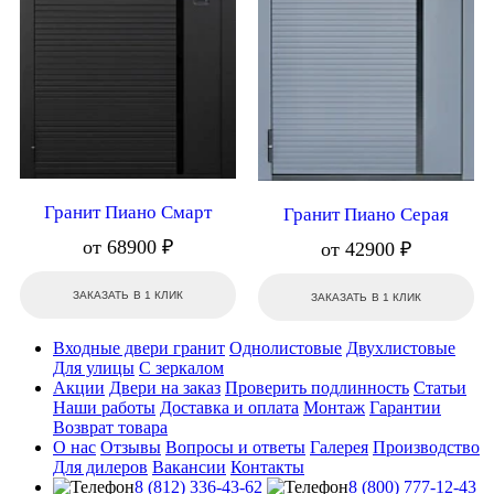
Гранит Пиано Смарт
Гранит Пиано Серая
от 68900 ₽
от 42900 ₽
ЗАКАЗАТЬ В 1 КЛИК
ЗАКАЗАТЬ В 1 КЛИК
Входные двери гранит
Однолистовые
Двухлистовые
Для улицы
С зеркалом
Акции
Двери на заказ
Проверить подлинность
Статьи
Наши работы
Доставка и оплата
Монтаж
Гарантии
Возврат товара
О нас
Отзывы
Вопросы и ответы
Галерея
Производство
Для дилеров
Вакансии
Контакты
8 (812) 336-43-62
8 (800) 777-12-43